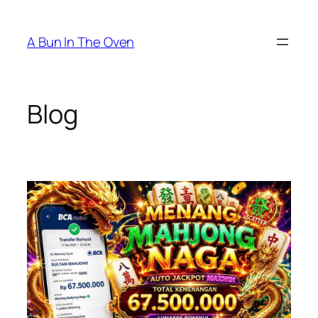
Skip
to
A Bun In The Oven
content
Blog