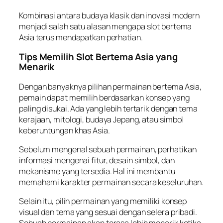
Kombinasi antara budaya klasik dan inovasi modern
menjadi salah satu alasan mengapa slot bertema
Asia terus mendapatkan perhatian.
Tips Memilih Slot Bertema Asia yang
Menarik
Dengan banyaknya pilihan permainan bertema Asia,
pemain dapat memilih berdasarkan konsep yang
paling disukai. Ada yang lebih tertarik dengan tema
kerajaan, mitologi, budaya Jepang, atau simbol
keberuntungan khas Asia.
Sebelum mengenal sebuah permainan, perhatikan
informasi mengenai fitur, desain simbol, dan
mekanisme yang tersedia. Hal ini membantu
memahami karakter permainan secara keseluruhan.
Selain itu, pilih permainan yang memiliki konsep
visual dan tema yang sesuai dengan selera pribadi.